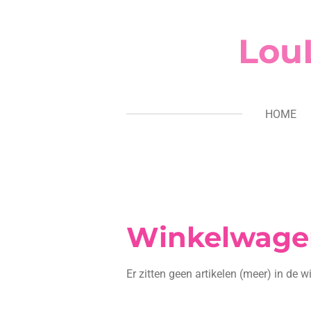
Ga
direct
Lou
naar
de
hoofdinhoud
HOME
Winkelwage
Er zitten geen artikelen (meer) in de 